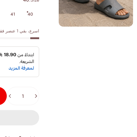
41
40
اسرع، بقي 1 عنصر فقط في المخزون!
الكمية