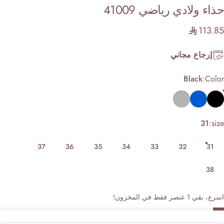
اء
ولادي
رياضي
41009
113.
إرجاع مجاني
Col
Black
Col
GR
Blue
Bl
s
31
si
37
36
35
34
33
32
31
38
قي 1 عنصر فقط في المخزون!